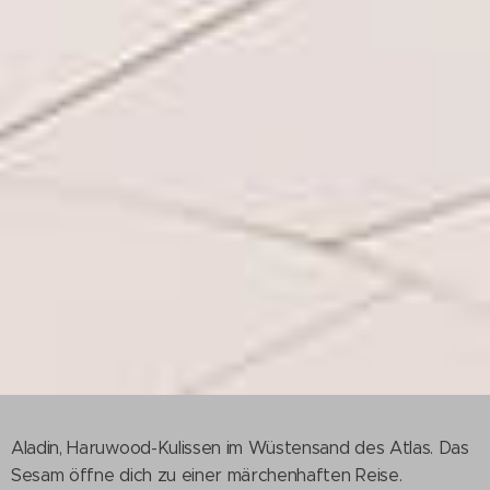
Aladin, Haruwood-Kulissen im Wüstensand des Atlas. Das
Sesam öffne dich zu einer märchenhaften Reise.