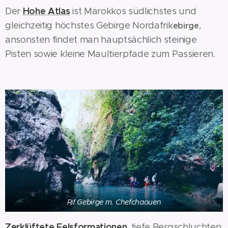
Hohe Atlas
Der
ist Marokkos südlichstes und
gleichzeitig höchstes Gebirge Nordafrik
,
ebirge
ansonsten findet man hauptsächlich steinige
Pisten sowie kleine Maultierpfade zum Passieren.
Rif Gebirge m. Chefchaouen
Zerklüftete Felsformationen
, tiefe Bergschluchten,