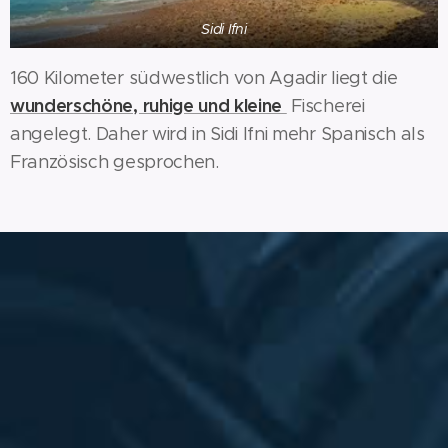
Sidi Ifni
160 Kilometer südwestlich von Agadir liegt die
wunderschöne, ruhige und kleine
Fischerei
angelegt. Daher wird in Sidi Ifni mehr Spanisch als
Französisch gesprochen.