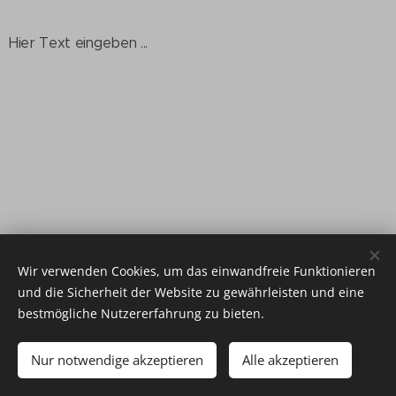
Hier Text eingeben ...
Wir verwenden Cookies, um das einwandfreie Funktionieren
Studer Travel Service, Im Wisli 6, 8180 Bülach,
Tel. 044 545 11 33
und die Sicherheit der Website zu gewährleisten und eine
Impressum
bestmögliche Nutzererfahrung zu bieten.
.
.
Nur notwendige akzeptieren
Alle akzeptieren
.
Cookies