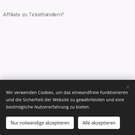
Affiliate zu Tickethändlern?
Wir verwenden Cookies, um das einwandfreie Funktionieren
Studer Travel Service, Im Wisli 6, 8180 Bülach,
Tel. 044 545 11 33
und die Sicherheit der Website zu gewährleisten und eine
Impressum
bestmögliche Nutzererfahrung zu bieten.
.
.
Nur notwendige akzeptieren
Alle akzeptieren
.
Cookies