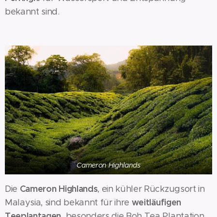
bekannt sind.
Cameron Highlands
Cameron Highlands
Die
, ein kühler Rückzugsort in
weitläufigen
Malaysia, sind bekannt für ihre
Teeplantagen,
besonders die Boh Tea Plantation,