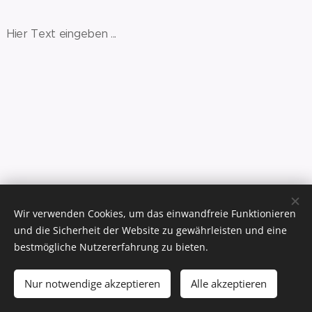
Hier Text eingeben ...
Wir verwenden Cookies, um das einwandfreie Funktionieren
Studer Travel Service, Im Wisli 6, 8180 Bülach,
Tel. 044 545 11 33
und die Sicherheit der Website zu gewährleisten und eine
Impressum
bestmögliche Nutzererfahrung zu bieten.
.
.
Nur notwendige akzeptieren
Alle akzeptieren
.
Cookies