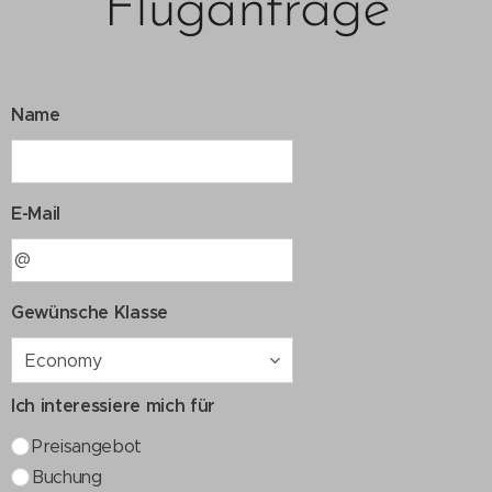
Fluganfrage
Name
E-Mail
Gewünsche Klasse
Ich interessiere mich für
Preisangebot
Buchung