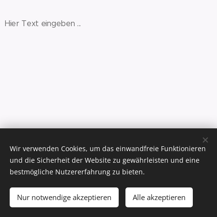
Hier Text eingeben ...
Wir verwenden Cookies, um das einwandfreie Funktionieren
Studer Travel Service, Im Wisli 6, 8180 Bülach,
Tel. 044 545 11 33
und die Sicherheit der Website zu gewährleisten und eine
Impressum
bestmögliche Nutzererfahrung zu bieten.
.
.
Nur notwendige akzeptieren
Alle akzeptieren
.
Cookies