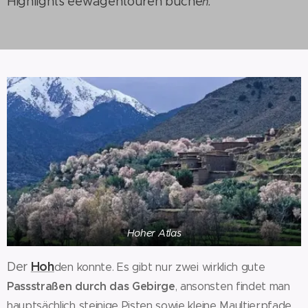
Highlights eewagentouren buche
n.
Hoher Atlas
Hoh
Der
den konnte. Es gibt nur zwei wirklich gute
Passstraßen durch das Gebirge
, ansonsten findet man
hauptsächlich steinige Pisten sowie kleine Maultierpfade