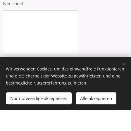
Nachricht
Abschicken
Wir verwenden Cookies, um das einwandfreie Funktionieren
und die Sicherheit der Website zu gewährleisten und eine
bestmögliche Nutzererfahrung zu bieten.
Profitieren Sie vom sehr großzügigen Angebot von
Saisonstart-Angebot
erhalten
Hurtigrouten; Mit dem
Nur notwendige akzeptieren
Alle akzeptieren
Sie bis zu CHF 1'000 Bordguthaben*
pro Kabine.
Wenn Sie ausserdem 1893 Ambassador-Mitglied sind,
weitere 5% Ermässigung
erhalten Sie
auf den
attraktiven Frühbucher-Preis.